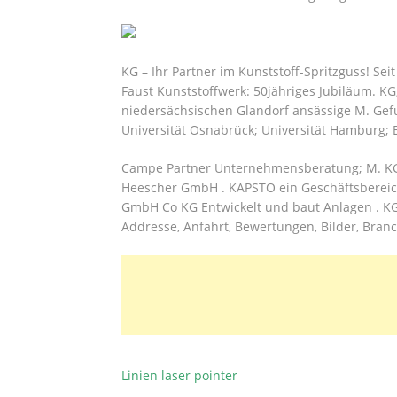
KG – Ihr Partner im Kunststoff-Spritzguss! S
Faust Kunststoffwerk: 50jähriges Jubiläum. KG
niedersächsischen Glandorf ansässige M. Gef
Universität Osnabrück; Universität Hamburg; E
Campe Partner Unternehmensberatung; M. KG
Heescher GmbH . KAPSTO ein Geschäftsberei
GmbH Co KG Entwickelt und baut Anlagen . KG P
Addresse, Anfahrt, Bewertungen, Bilder, Branc
Linien laser pointer
BEITRAGSNAVIGATION