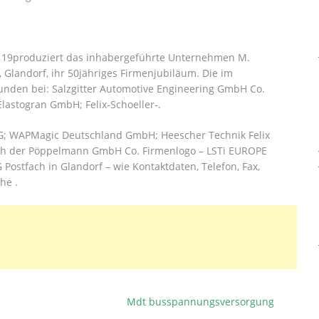
eit 19produziert das inhabergeführte Unternehmen M.
, Glandorf, ihr 50jähriges Firmenjubiläum. Die im
unden bei: Salzgitter Automotive Engineering GmbH Co.
lastogran GmbH; Felix-Schoeller-.
; WAPMagic Deutschland GmbH; Heescher Technik Felix
ch der Pöppelmann GmbH Co. Firmenlogo – LSTi EUROPE
ostfach in Glandorf – wie Kontaktdaten, Telefon, Fax,
he .
Mdt busspannungsversorgung