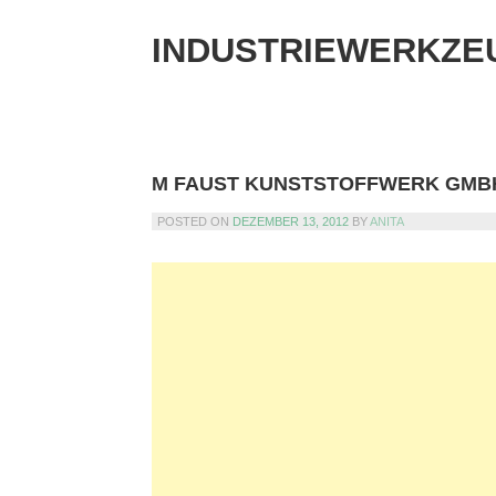
Skip
to
INDUSTRIEWERKZE
content
M FAUST KUNSTSTOFFWERK GMBH
POSTED ON
DEZEMBER 13, 2012
BY
ANITA