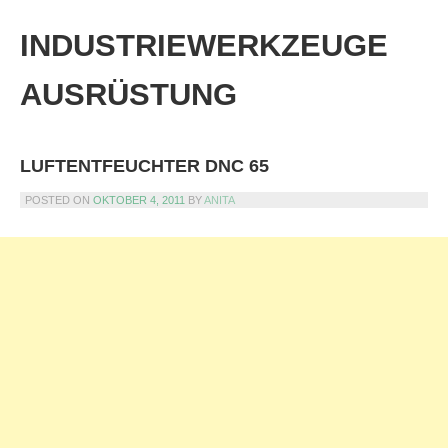
Skip
to
INDUSTRIEWERKZEUGE
content
AUSRÜSTUNG
LUFTENTFEUCHTER DNC 65
POSTED ON
OKTOBER 4, 2011
BY
ANITA