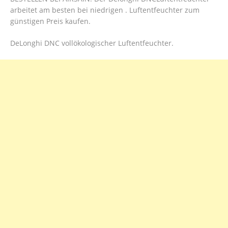
arbeitet am besten bei niedrigen . Luftentfeuchter zum
günstigen Preis kaufen.
DeLonghi DNC vollökologischer Luftentfeuchter.