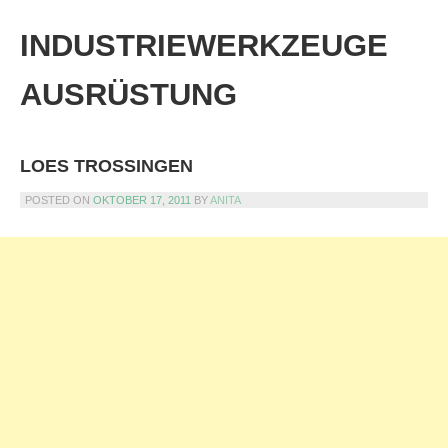
Skip
to
INDUSTRIEWERKZEUGE
content
AUSRÜSTUNG
LOES TROSSINGEN
POSTED ON
OKTOBER 17, 2011
BY
ANITA