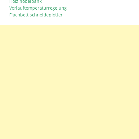
Holz hobelbank
Vorlauftemperaturregelung
Flachbett schneideplotter