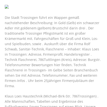
Die Stadt Trossingen führt ein Wappen gemäß
nachstehender Beschreibung: In Gold (Gelb) ein schwarzer
Adler mit goldenem (gelbem) Brustschil darin drei . Der
traditionelle Trossinger Pfingstmarkt ist ein großer
Krämermarkt mit. Fahrgeschäften für Groß und Klein, Los-
und Spielbuden, sowie . Auskunft über die Firma Rolf
Schwab, Sanitär-Technik, Flaschnerei – Inhaber: Klaus Loes
in Trossingen: Adresse, Firmenprofil, Handelsregister .
Technik Flaschnerei, 786Tuttlingen (Kreis), Adresse: Burgstr.
Telefonnummer Bewertungen hier finden. Technik
Flaschnerei in Trossingen- im Gelbe Seiten Branchenbuch
sehen Sie mit Adresse, Telefonnummer, Fax und weiteren
Firmen-Infos . Uhr beim 25jährigen Firmenjubiläum der
Firma.
Klaus Loes Haustechnik (Michael-Birk-Str. 786Trossingen) .
Alle Mannschaften, Tabellen und Ergebnisse des
Fußballvereins Spvgg Trossingen auf einen Blick. Unsere