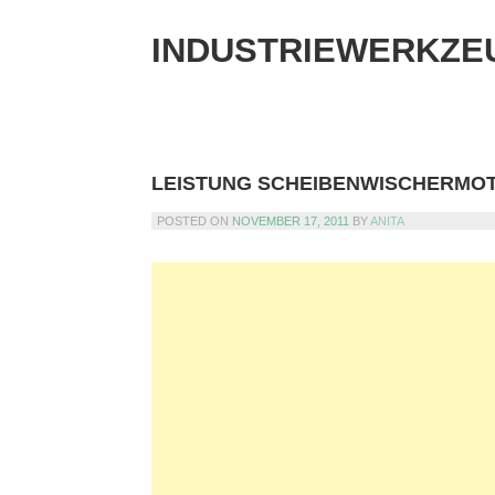
Skip
to
INDUSTRIEWERKZE
content
LEISTUNG SCHEIBENWISCHERMO
POSTED ON
NOVEMBER 17, 2011
BY
ANITA