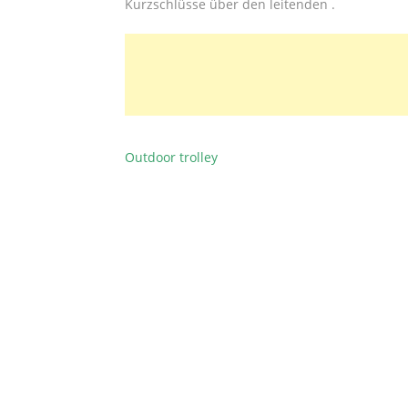
Kurzschlüsse über den leitenden .
Outdoor trolley
BEITRAGSNAVIGATION