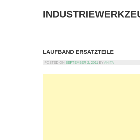
Skip
to
INDUSTRIEWERKZE
content
LAUFBAND ERSATZTEILE
POSTED ON
SEPTEMBER 2, 2011
BY
ANITA