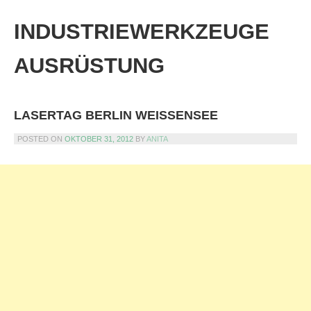
Skip
to
INDUSTRIEWERKZEUGE
content
AUSRÜSTUNG
LASERTAG BERLIN WEISSENSEE
POSTED ON
OKTOBER 31, 2012
BY
ANITA