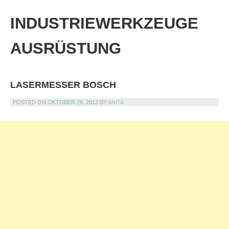
Skip
to
INDUSTRIEWERKZEUGE
content
AUSRÜSTUNG
LASERMESSER BOSCH
POSTED ON
OKTOBER 26, 2012
BY
ANITA