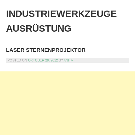
Skip
to
INDUSTRIEWERKZEUGE
content
AUSRÜSTUNG
LASER STERNENPROJEKTOR
POSTED ON
OKTOBER 29, 2012
BY
ANITA