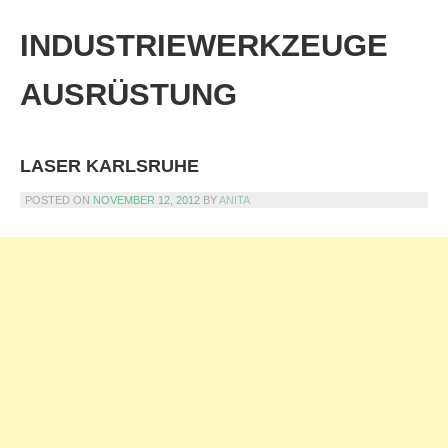
Skip
to
INDUSTRIEWERKZEUGE
content
AUSRÜSTUNG
LASER KARLSRUHE
POSTED ON
NOVEMBER 12, 2012
BY
ANITA