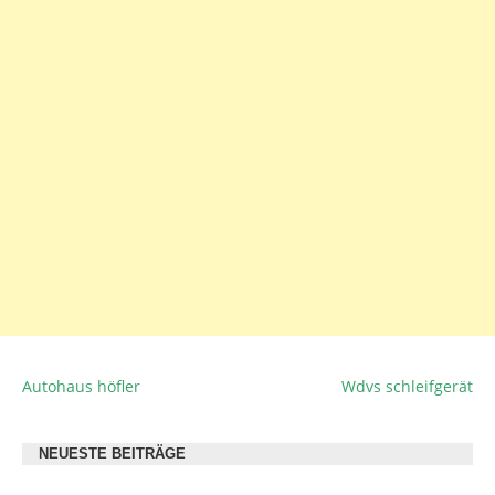
Autohaus höfler
Wdvs schleifgerät
BEITRAGSNAVIGATION
NEUESTE BEITRÄGE