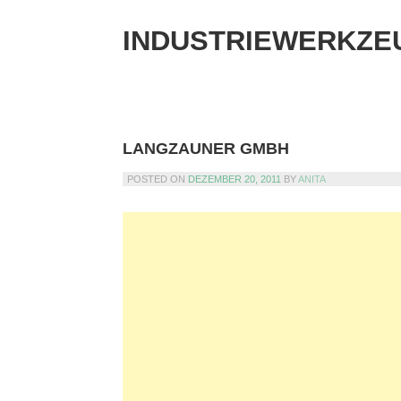
Skip
to
INDUSTRIEWERKZE
content
LANGZAUNER GMBH
POSTED ON
DEZEMBER 20, 2011
BY
ANITA