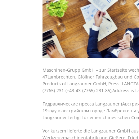
Maschinen-Grupp GmbH – zur Startseite wechs
47Lambrechten. Gföllner Fahrzeugbau und C
Products of Langzauner GmbH, Press. LANGZA
(7765)-231-(+43-43-(7765)-231-85),Address i
Гидравлические пресса Langzauner (Австр
19году в австрийском городе Ламбрехтен и уж
Langzauner fertigt für einen chinesischen Com
Vor kurzem lieferte die Langzauner GmbH aus 
Werkzeugmaschinenfabrik und Gießerei Friedr