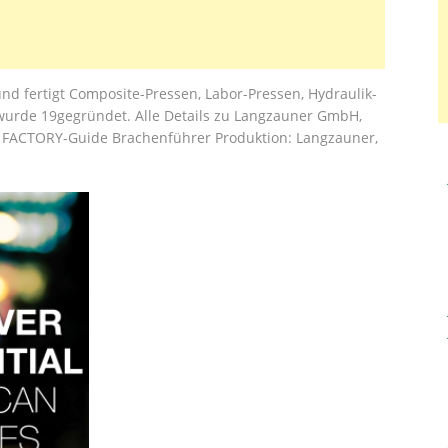
nd fertigt Composite-Pressen, Labor-Pressen, Hydraulik-
 wurde 19gegründet. Alle Details zu Langzauner GmbH,
 FACTORY-Guide Brachenführer Produktion: Langzauner,