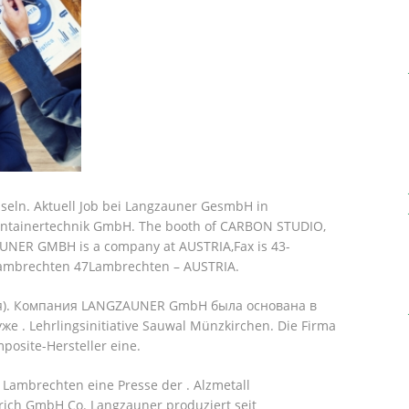
eln. Aktuell Job bei Langzauner GesmbH in
ontainertechnik GmbH. The booth of CARBON STUDIO,
UNER GMBH is a company at AUSTRIA,Fax is 43-
s Lambrechten 47Lambrechten – AUSTRIA.
ия). Компания LANGZAUNER GmbH была основана в
е . Lehrlingsinitiative Sauwal Münzkirchen. Die Firma
posite-Hersteller eine.
Lambrechten eine Presse der . Alzmetall
ich GmbH Co. Langzauner produziert seit