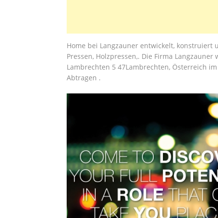
Home bei Langzauner entwickelt, konstruiert u
Pressen, Holzpressen,. Die Firma Langzauner
Lambrechten 5 47Lambrechten, Österreich im
Abtragen .