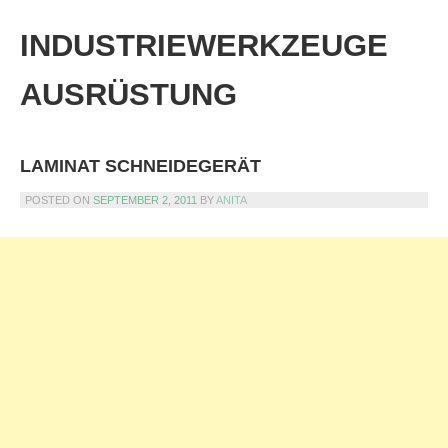
Skip
to
INDUSTRIEWERKZEUGE
content
AUSRÜSTUNG
LAMINAT SCHNEIDEGERÄT
POSTED ON
SEPTEMBER 2, 2011
BY
ANITA