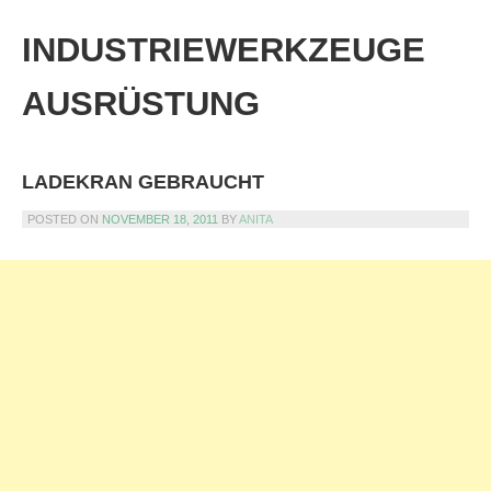
Skip
to
INDUSTRIEWERKZEUGE
content
AUSRÜSTUNG
LADEKRAN GEBRAUCHT
POSTED ON
NOVEMBER 18, 2011
BY
ANITA