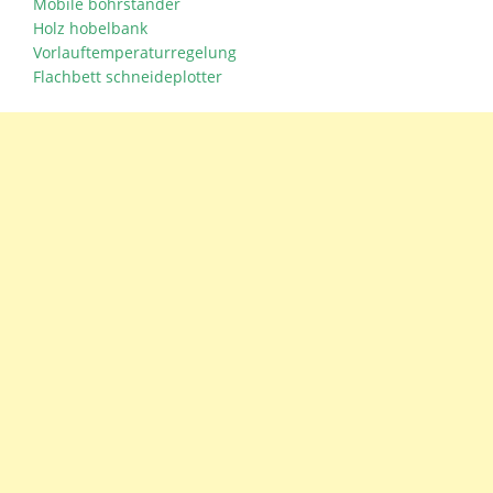
Mobile bohrständer
Holz hobelbank
Vorlauftemperaturregelung
Flachbett schneideplotter