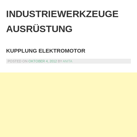
Skip
to
INDUSTRIEWERKZEUGE
content
AUSRÜSTUNG
KUPPLUNG ELEKTROMOTOR
POSTED ON
OKTOBER 4, 2012
BY
ANITA