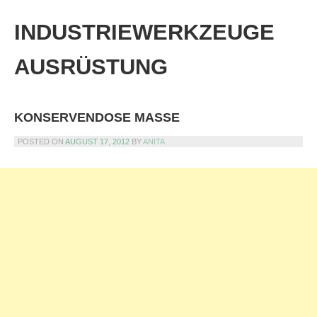
Skip
to
INDUSTRIEWERKZEUGE
content
AUSRÜSTUNG
KONSERVENDOSE MASSE
POSTED ON
AUGUST 17, 2012
BY
ANITA