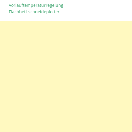
Vorlauftemperaturregelung
Flachbett schneideplotter