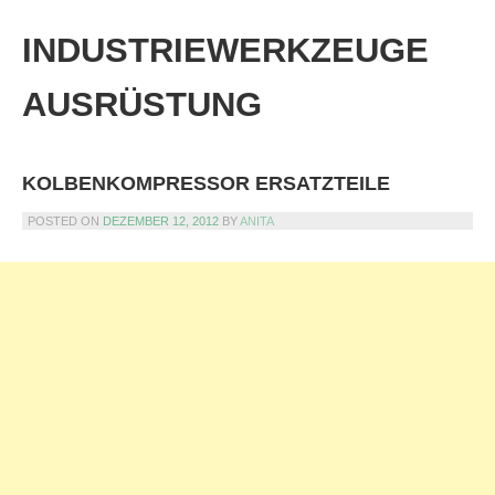
Skip
to
INDUSTRIEWERKZEUGE
content
AUSRÜSTUNG
KOLBENKOMPRESSOR ERSATZTEILE
POSTED ON
DEZEMBER 12, 2012
BY
ANITA