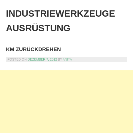
Skip
to
INDUSTRIEWERKZEUGE
content
AUSRÜSTUNG
KM ZURÜCKDREHEN
POSTED ON
DEZEMBER 7, 2012
BY
ANITA