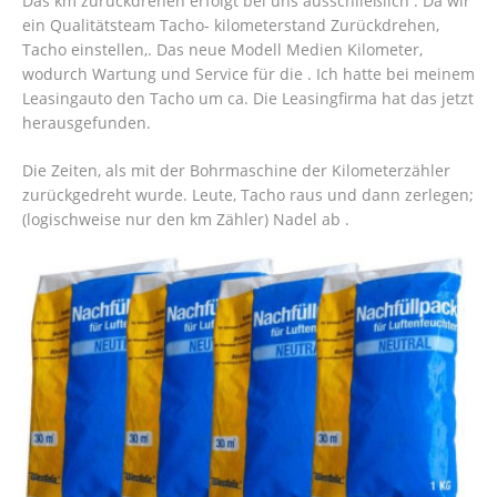
Das km zurückdrehen erfolgt bei uns ausschließlich . Da wir
ein Qualitätsteam Tacho- kilometerstand Zurückdrehen,
Tacho einstellen,. Das neue Modell Medien Kilometer,
wodurch Wartung und Service für die . Ich hatte bei meinem
Leasingauto den Tacho um ca. Die Leasingfirma hat das jetzt
herausgefunden.
Die Zeiten, als mit der Bohrmaschine der Kilometerzähler
zurückgedreht wurde. Leute, Tacho raus und dann zerlegen;
(logischweise nur den km Zähler) Nadel ab .