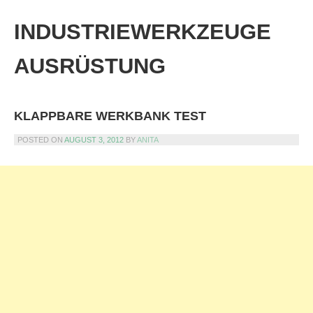
Skip
to
INDUSTRIEWERKZEUGE
content
AUSRÜSTUNG
KLAPPBARE WERKBANK TEST
POSTED ON
AUGUST 3, 2012
BY
ANITA