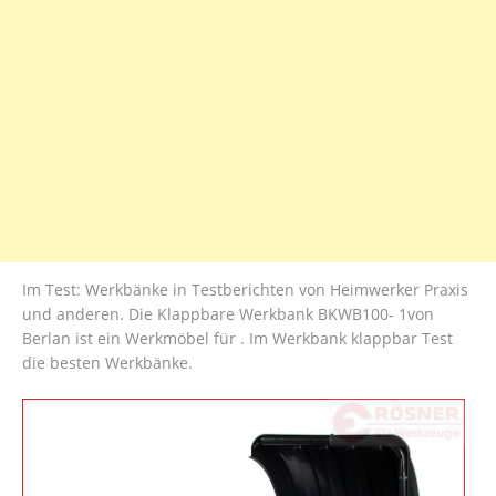
Im Test: Werkbänke in Testberichten von Heimwerker Praxis
und anderen. Die Klappbare Werkbank BKWB100- 1von
Berlan ist ein Werkmöbel für . Im Werkbank klappbar Test
die besten Werkbänke.