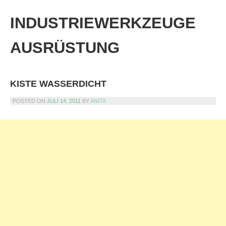
Skip
to
INDUSTRIEWERKZEUGE
content
AUSRÜSTUNG
KISTE WASSERDICHT
POSTED ON
JULI 14, 2011
BY
ANITA