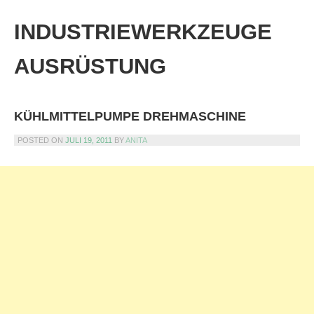
Skip
to
INDUSTRIEWERKZEUGE
content
AUSRÜSTUNG
KÜHLMITTELPUMPE DREHMASCHINE
POSTED ON
JULI 19, 2011
BY
ANITA