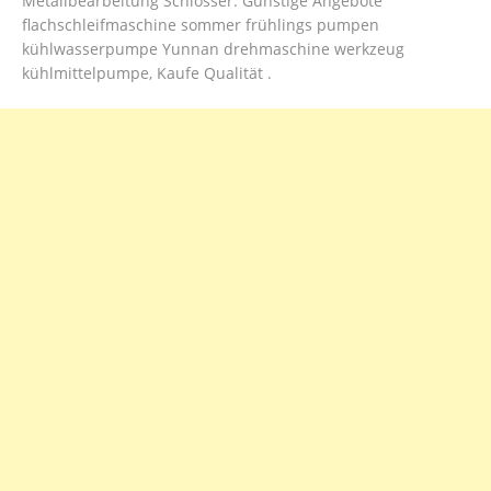
Metallbearbeitung Schlosser. Günstige Angebote
flachschleifmaschine sommer frühlings pumpen
kühlwasserpumpe Yunnan drehmaschine werkzeug
kühlmittelpumpe, Kaufe Qualität .