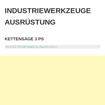
Skip
to
INDUSTRIEWERKZEUGE
content
AUSRÜSTUNG
KETTENSÄGE 3 PS
POSTED ON
OKTOBER 24, 2012
BY
ANITA