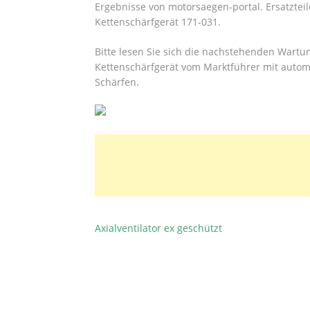
Ergebnisse von motorsaegen-portal. Ersatzteil
Kettenschärfgerät 171-031.
Bitte lesen Sie sich die nachstehenden Wartu
Kettenschärfgerät vom Marktführer mit auto
Schärfen.
Axialventilator ex geschützt
BEITRAGSNAVIGATION