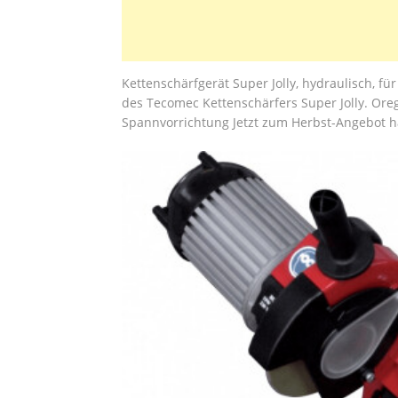
Kettenschärfgerät Super Jolly, hydraulisch, f
des Tecomec Kettenschärfers Super Jolly. Oreg
Spannvorrichtung Jetzt zum Herbst-Angebot h