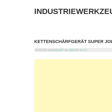
Skip
to
INDUSTRIEWERKZE
content
KETTENSCHÄRFGERÄT SUPER JO
POSTED ON
AUGUST 10, 2011
BY
ANITA