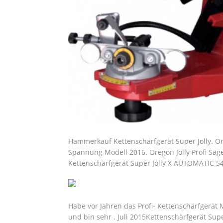
Hammerkauf Kettenschärfgerät Super Jolly. Or
Spannung Modell 2016. Oregon Jolly Profi Säg
Kettenschärfgerät Super Jolly X AUTOMATIC 
Habe vor Jahren das Profi- Kettenschärfgerät 
und bin sehr . Juli 2015Kettenschärfgerät Sup