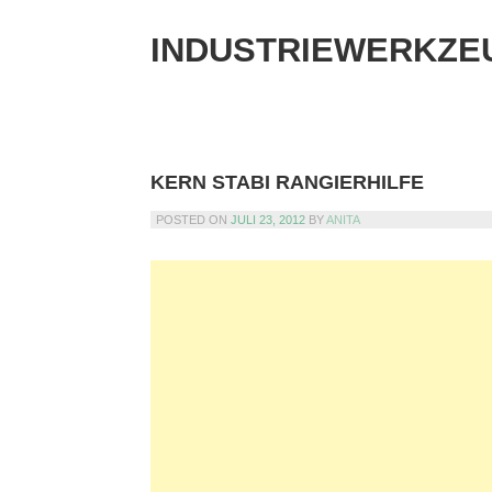
Skip
to
INDUSTRIEWERKZE
content
KERN STABI RANGIERHILFE
POSTED ON
JULI 23, 2012
BY
ANITA