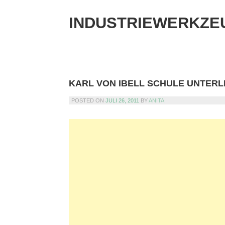
Skip
to
INDUSTRIEWERKZE
content
KARL VON IBELL SCHULE UNTER
POSTED ON
JULI 26, 2011
BY
ANITA