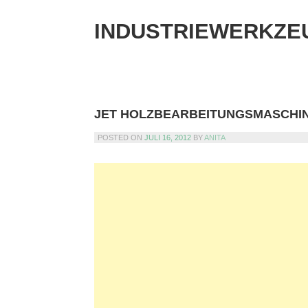
Skip
to
INDUSTRIEWERKZE
content
JET HOLZBEARBEITUNGSMASCHI
POSTED ON
JULI 16, 2012
BY
ANITA