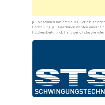
JET Maschinen basieren auf zuverlässige hohe
Herstellung. JET Maschinen werden innerhalb 
Holzbearbeitung ob Handwerk, Industrie oder