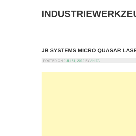
Skip
to
INDUSTRIEWERKZE
content
JB SYSTEMS MICRO QUASAR LAS
POSTED ON
JULI 31, 2012
BY
ANITA