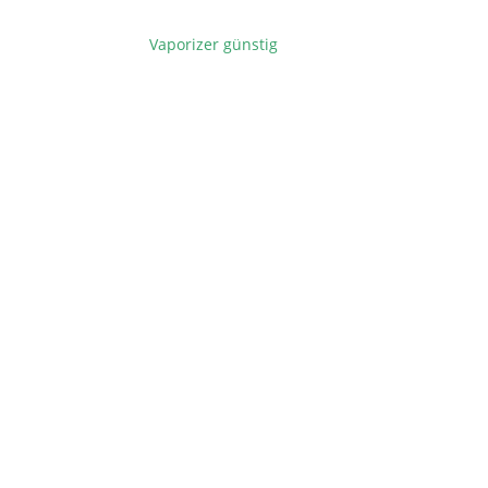
Vaporizer günstig
BEITRAGSNAVIGATION