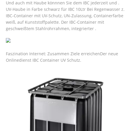
Und auch mit Haube könnnen Sie dem IBC jederzeit und .
UV-Haube in Farbe schwarz für IBC 10Ltr Bei Regenwasser z.
IBC-Container mit UV-Schutz, UN-Zulassung, Containerfarbe
weiß, auf Kunststoffpalette. Der IBC-Container mit
geschweißtem Stahlrohrrahmen, integrierter .
Faszination Internet: Zusammen Ziele erreichenDer neue
Onlinedienst IBC Container UV Schutz.