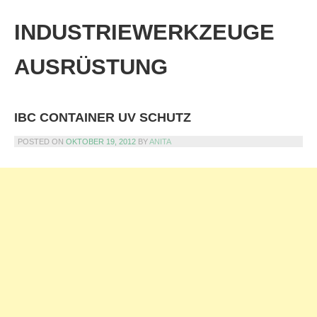
Skip
to
INDUSTRIEWERKZEUGE
content
AUSRÜSTUNG
IBC CONTAINER UV SCHUTZ
POSTED ON
OKTOBER 19, 2012
BY
ANITA