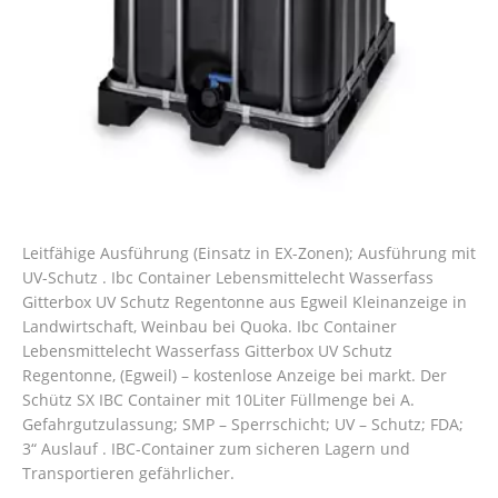
Leitfähige Ausführung (Einsatz in EX-Zonen); Ausführung mit
UV-Schutz . Ibc Container Lebensmittelecht Wasserfass
Gitterbox UV Schutz Regentonne aus Egweil Kleinanzeige in
Landwirtschaft, Weinbau bei Quoka.
Ibc Container
Lebensmittelecht Wasserfass Gitterbox UV Schutz
Regentonne, (Egweil) – kostenlose Anzeige bei markt. Der
Schütz SX IBC Container mit 10Liter Füllmenge bei A.
Gefahrgutzulassung; SMP – Sperrschicht; UV – Schutz; FDA;
3“ Auslauf . IBC-Container zum sicheren Lagern und
Transportieren gefährlicher.