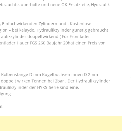
ebrauchte, uberholte und neue OK Ersatzteile, Hydraulik
, Einfachwirkenden Zylindern und . Kostenlose
ion – bei kalaydo.
Hydraulikzylinder günstig gebraucht
aulikzylinder doppeltwirkend ( Für Frontlader –
ontlader Hauer FGS 260 Baujahr 20hat einen Preis von
on . Kolbenstange D mm Kugelbuchsen innen D 2mm
 doppelt wirken Tonnen bei 2bar . Der Hydraulikzylinder
raulikzylinder der HYKS-Serie sind eine.
igung.
m.