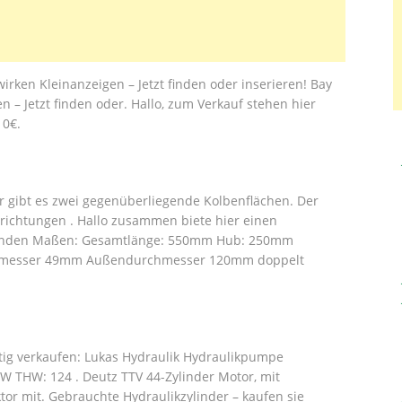
irken Kleinanzeigen – Jetzt finden oder inserieren! Bay
n – Jetzt finden oder. Hallo, zum Verkauf stehen hier
10€.
r gibt es zwei gegenüberliegende Kolbenflächen. Der
richtungen . Hallo zusammen biete hier einen
lgenden Maßen: Gesamtlänge: 550mm Hub: 250mm
hmesser 49mm Außendurchmesser 120mm doppelt
tig verkaufen: Lukas Hydraulik Hydraulikpumpe
W THW: 124 . Deutz TTV 44-Zylinder Motor, mit
ktor mit. Gebrauchte Hydraulikzylinder – kaufen sie