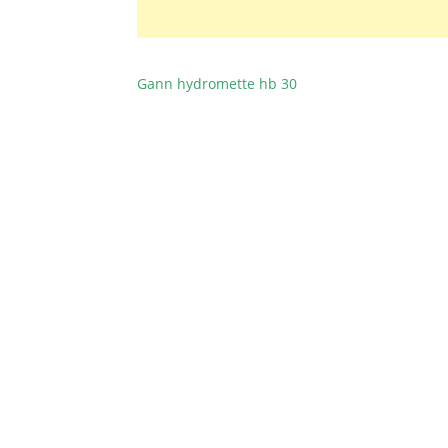
Gann hydromette hb 30
BEITRAGSNAVIGATION