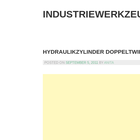
Skip
to
INDUSTRIEWERKZE
content
HYDRAULIKZYLINDER DOPPELTW
POSTED ON
SEPTEMBER 5, 2011
BY
ANITA