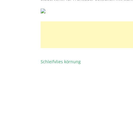
Schleifvlies körnung
BEITRAGSNAVIGATION