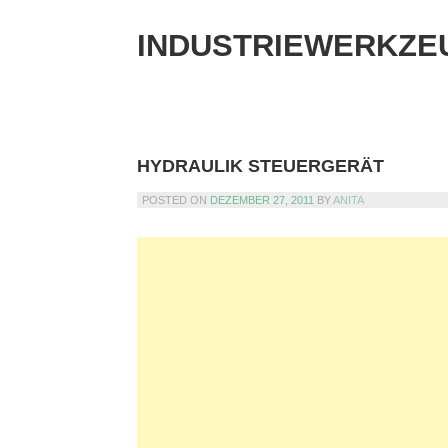
Skip
to
INDUSTRIEWERKZE
content
HYDRAULIK STEUERGERÄT
POSTED ON
DEZEMBER 27, 2011
BY
ANITA