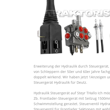
Erweiterung der Hydraulik durch Steuergerät,
von Schleppern der 50er und 60er Jahre fachg
doppelt wirkend. Wir haben jetzt 1Anzeigen u
Steuergerät Hydraulik für Deutz.
Hydraulik Steuergerät auf Steyr THallo Ich m
Zb. Frontlader-Steuergerät mit Seilzug 1500m
Schwimmstellung gerastet.
Steuerventil Hydrau
Steuerventil für Frontlader Sektionen mit wäh