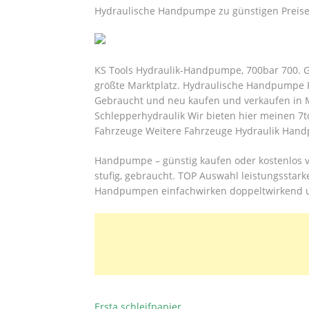
Hydraulische Handpumpe zu günstigen Preisen
KS Tools Hydraulik-Handpumpe, 700bar 700. Gü
größte Marktplatz. Hydraulische Handpumpe P
Gebraucht und neu kaufen und verkaufen in 
Schlepperhydraulik Wir bieten hier meinen 7
Fahrzeuge Weitere Fahrzeuge Hydraulik Han
Handpumpe – günstig kaufen oder kostenlos 
stufig, gebraucht. TOP Auswahl leistungsstar
Handpumpen einfachwirken doppeltwirkend 
Ersta schleifpapier
BEITRAGSNAVIGATION