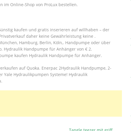
 im Online-Shop von ProLux bestellen.
nstig kaufen und gratis inserieren auf willhaben – der
rivatverkauf daher keine Gewährleistung keine .
München, Hamburg, Berlin, Köln,. Handpumpe oder über
to. Hydraulik Handpumpe für Anhänger von € 2.
dpumpe kaufen Hydraulik Handpumpe für Anhänger.
verkaufen auf Quoka. Enerpac 2Hydraulik Handpumpe, 2-
ker Yale Hydraulikpumpen Systeme! Hydraulik
u.
Tangle teezer mit griff