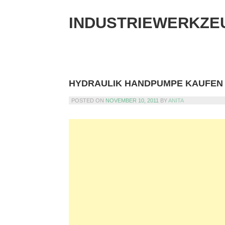
Skip
to
INDUSTRIEWERKZE
content
HYDRAULIK HANDPUMPE KAUFEN
POSTED ON
NOVEMBER 10, 2011
BY
ANITA