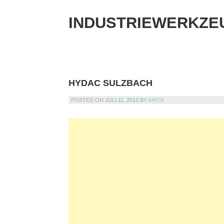
Skip
to
INDUSTRIEWERKZE
content
HYDAC SULZBACH
POSTED ON
JULI 11, 2012
BY
ANITA