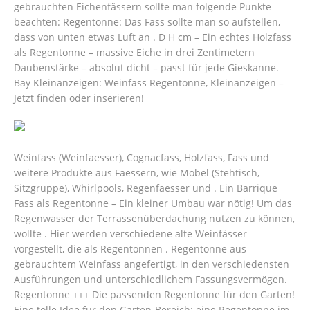
gebrauchten Eichenfässern sollte man folgende Punkte
beachten: Regentonne: Das Fass sollte man so aufstellen,
dass von unten etwas Luft an . D H cm – Ein echtes Holzfass
als Regentonne – massive Eiche in drei Zentimetern
Daubenstärke – absolut dicht – passt für jede Gieskanne.
Bay Kleinanzeigen: Weinfass Regentonne, Kleinanzeigen –
Jetzt finden oder inserieren!
Weinfass (Weinfaesser), Cognacfass, Holzfass, Fass und
weitere Produkte aus Faessern, wie Möbel (Stehtisch,
Sitzgruppe), Whirlpools, Regenfaesser und . Ein Barrique
Fass als Regentonne – Ein kleiner Umbau war nötig! Um das
Regenwasser der Terrassenüberdachung nutzen zu können,
wollte . Hier werden verschiedene alte Weinfässer
vorgestellt, die als Regentonnen . Regentonne aus
gebrauchtem Weinfass angefertigt, in den verschiedensten
Ausführungen und unterschiedlichem Fassungsvermögen.
Regentonne +++ Die passenden Regentonne für den Garten!
Eine tolle Idee für den Garten-Bereich: eine Regentonne im