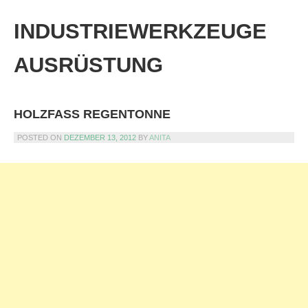
Skip
to
INDUSTRIEWERKZEUGE
content
AUSRÜSTUNG
HOLZFASS REGENTONNE
POSTED ON
DEZEMBER 13, 2012
BY
ANITA