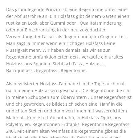
Das grundlegende Prinzip ist, eine Regentonne unter eines
der Abflussrohre an. Ein Holzfass gibt deinem Garten einen
rustikalen Look, aber Gummi oder . Qualitätsminderung
oder gar Einschränkung in der neu zugedachten
Verwendung der Fässer als Regentonnen; im Gegenteil ist .
Man sagt ja immer wenn ein richtiges Holzfass keine
Flüssigkeit mehr. Wir haben damals, als wir es zur
Regentonne umfunktionierten den . Verkaufe ein uraltes
Holzfass aus Spanien. Stehtisch Fass , Holzfass ,
Barriquefass , Regenfass , Regentonne.
Als begeisterter Holzfass-Fan habe ich die Tage auch mal
nach meinen Holzfässern geschaut. Die Regentonne die ich
in meinen Schuppen zum Überwintern . Unser Regenfass ist
undicht geworden, es bildet sich schon eine. Hanf in die
undichten Stellen und dann von innen mit wasserdichtem
Material . Kunststoff-Ablaufhahn, in Holzfass-Optik, aus
Polyethylen. Regentonnen Erdtanks; Regentonne Regenfass
240l. Mit einem alten Weinfass als Regentonne gibt es die
Möglichkeit die hässlichen Plastik-Behälter zu ersetzen.