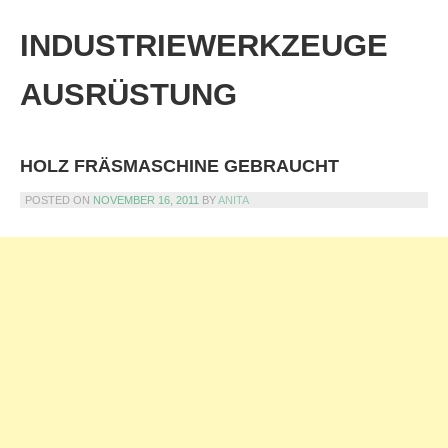
Skip
to
INDUSTRIEWERKZEUGE
content
AUSRÜSTUNG
HOLZ FRÄSMASCHINE GEBRAUCHT
POSTED ON
NOVEMBER 16, 2011
BY
ANITA