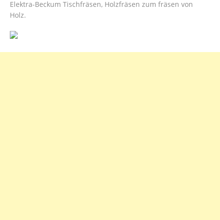
Elektra-Beckum Tischfräsen, Holzfräsen zum fräsen von
Holz.