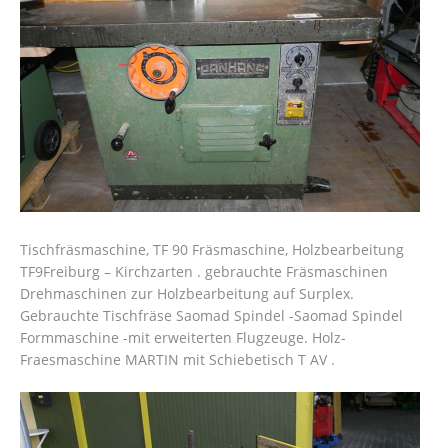
Tischfräsmaschine, TF 90 Fräsmaschine, Holzbearbeitung
TF9Freiburg – Kirchzarten . gebrauchte Fräsmaschinen
Drehmaschinen zur Holzbearbeitung auf Surplex.
Gebrauchte Tischfräse Saomad Spindel -Saomad Spindel
Formmaschine -mit erweiterten Flugzeuge. Holz-
Fraesmaschine MARTIN mit Schiebetisch T AV .