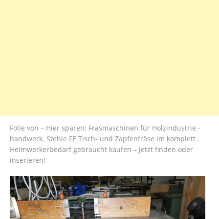
Folie von – Hier sparen: Fräsmaschinen für Holzindustrie -
handwerk. Stehle FE Tisch- und Zapfenfräse im komplett .
Heimwerkerbedarf gebraucht kaufen – Jetzt finden oder
inserieren!