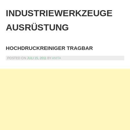
Skip
to
INDUSTRIEWERKZEUGE
content
AUSRÜSTUNG
HOCHDRUCKREINIGER TRAGBAR
POSTED ON
JULI 15, 2011
BY
ANITA