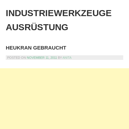
Skip
to
INDUSTRIEWERKZEUGE
content
AUSRÜSTUNG
HEUKRAN GEBRAUCHT
POSTED ON
NOVEMBER 11, 2011
BY
ANITA