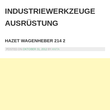
Skip
to
INDUSTRIEWERKZEUGE
content
AUSRÜSTUNG
HAZET WAGENHEBER 214 2
POSTED ON
OKTOBER 31, 2012
BY
ANITA