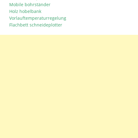
Mobile bohrständer
Holz hobelbank
Vorlauftemperaturregelung
Flachbett schneideplotter