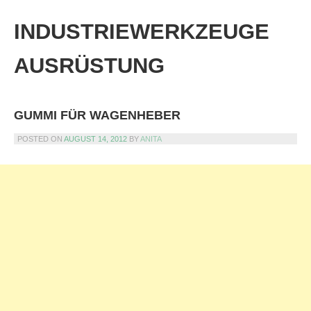
Skip
to
INDUSTRIEWERKZEUGE
content
AUSRÜSTUNG
GUMMI FÜR WAGENHEBER
POSTED ON
AUGUST 14, 2012
BY
ANITA