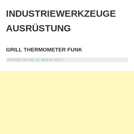
Skip
to
INDUSTRIEWERKZEUGE
content
AUSRÜSTUNG
GRILL THERMOMETER FUNK
POSTED ON
JULI 13, 2012
BY
ANITA