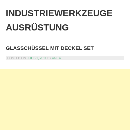
Skip
to
INDUSTRIEWERKZEUGE
content
AUSRÜSTUNG
GLASSCHÜSSEL MIT DECKEL SET
POSTED ON
JULI 21, 2011
BY
ANITA