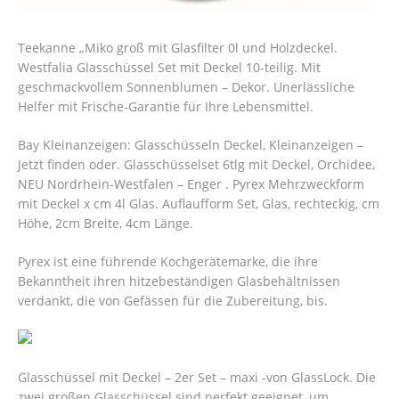
Teekanne „Miko groß mit Glasfilter 0l und Holzdeckel.
Westfalia Glasschüssel Set mit Deckel 10-teilig. Mit
geschmackvollem Sonnenblumen – Dekor. Unerlässliche
Helfer mit Frische-Garantie für Ihre Lebensmittel.
Bay Kleinanzeigen: Glasschüsseln Deckel, Kleinanzeigen –
Jetzt finden oder. Glasschüsselset 6tlg mit Deckel, Orchidee,
NEU Nordrhein-Westfalen – Enger . Pyrex Mehrzweckform
mit Deckel x cm 4l Glas. Auflaufform Set, Glas, rechteckig, cm
Höhe, 2cm Breite, 4cm Länge.
Pyrex ist eine führende Kochgerätemarke, die ihre
Bekanntheit ihren hitzebeständigen Glasbehältnissen
verdankt, die von Gefässen für die Zubereitung, bis.
Glasschüssel mit Deckel – 2er Set – maxi -von GlassLock. Die
zwei großen Glasschüssel sind perfekt geeignet, um