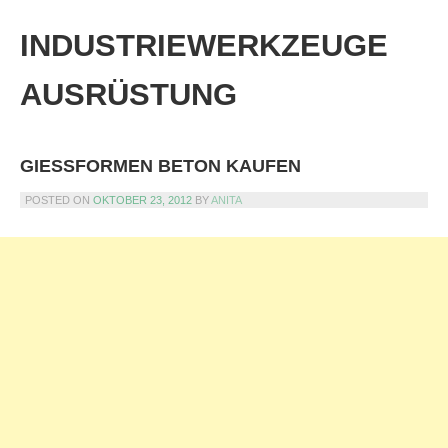
Skip
to
INDUSTRIEWERKZEUGE
content
AUSRÜSTUNG
GIESSFORMEN BETON KAUFEN
POSTED ON
OKTOBER 23, 2012
BY
ANITA