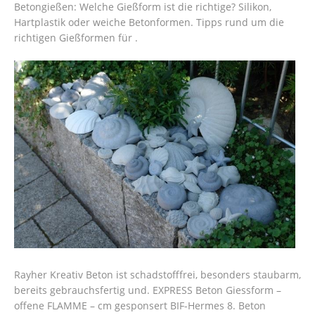
Betongießen: Welche Gießform ist die richtige? Silikon,
Hartplastik oder weiche Betonformen. Tipps rund um die
richtigen Gießformen für .
Rayher Kreativ Beton ist schadstofffrei, besonders staubarm,
bereits gebrauchsfertig und. EXPRESS Beton Giessform –
offene FLAMME – cm gesponsert BIF-Hermes 8. Beton