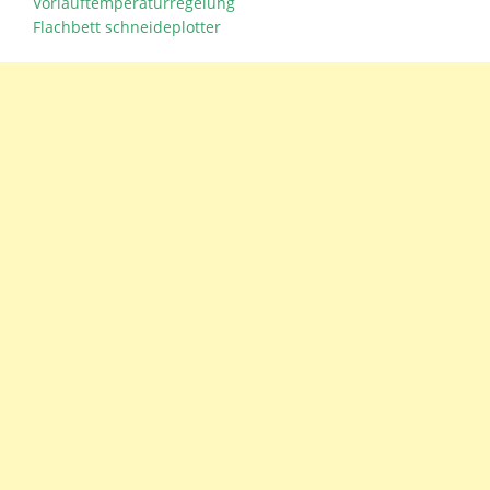
Vorlauftemperaturregelung
Flachbett schneideplotter