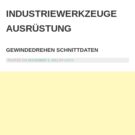
Skip
to
INDUSTRIEWERKZEUGE
content
AUSRÜSTUNG
GEWINDEDREHEN SCHNITTDATEN
POSTED ON
NOVEMBER 9, 2012
BY
ANITA