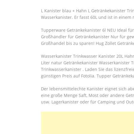
L Kanister blau + Hahn L Getränkekanister Tr
Wasserkanister. Er fasst 60L und ist in einem
Tupperware Getränkekanister 6l NEU Ideal fü
Großhändler für Getränkekanister Nur für gew
Großhandel bis zu sparen! Hug Zollet Getränkeka
Wasserkanister Trinkwasser Kanister 20L Hahn
Liter natur Getränkekanister Wasserkanister T
Trinkwasserkanister . Laden Sie das lizenzfre
günstigen Preis auf Fotolia. Tupper Getränke
Der lebensmittelechte Kanister eignet sich ab
eine große Menge Saft, Most oder andere Getr
usw. Lagerkanister oder für Camping und Out