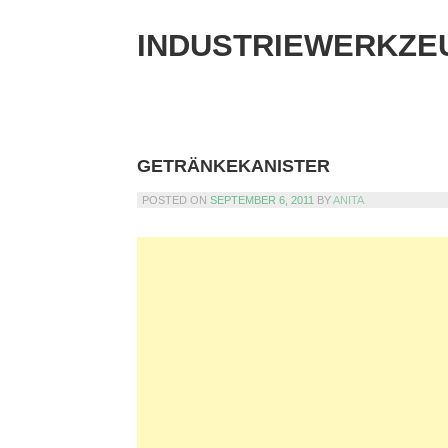
Skip
to
INDUSTRIEWERKZE
content
GETRÄNKEKANISTER
POSTED ON
SEPTEMBER 6, 2011
BY
ANITA