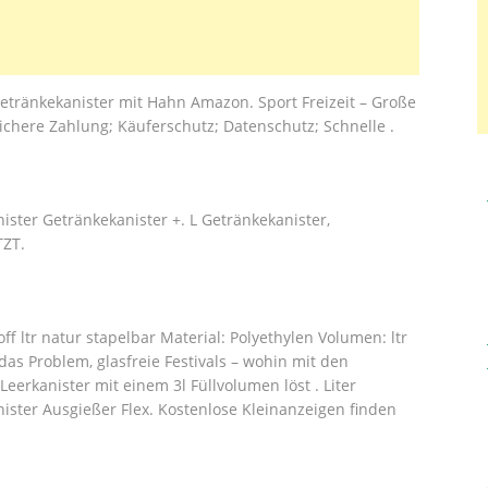
etränkekanister mit Hahn Amazon. Sport Freizeit – Große
ichere Zahlung; Käuferschutz; Datenschutz; Schnelle .
ster Getränkekanister +. L Getränkekanister,
TZT.
f ltr natur stapelbar Material: Polyethylen Volumen: ltr
as Problem, glasfreie Festivals – wohin mit den
erkanister mit einem 3l Füllvolumen löst . Liter
ster Ausgießer Flex. Kostenlose Kleinanzeigen finden