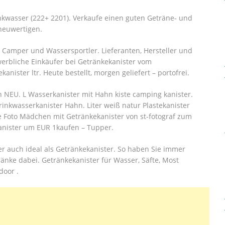
inkwasser (222+ 2201). Verkaufe einen guten Geträne- und
 neuwertigen.
r Camper und Wassersportler.
Lieferanten, Hersteller und
erbliche Einkäufer bei Getränkekanister vom
nister ltr. Heute bestellt, morgen geliefert – portofrei.
 NEU. L Wasserkanister mit Hahn kiste camping kanister.
rinkwasserkanister Hahn. Liter weiß natur Plastekanister
ie Foto Mädchen mit Getränkekanister von st-fotograf zum
kanister um EUR 1kaufen – Tupper.
er auch ideal als Getränkekanister. So haben Sie immer
änke dabei. Getränkekanister für Wasser, Säfte, Most
door .