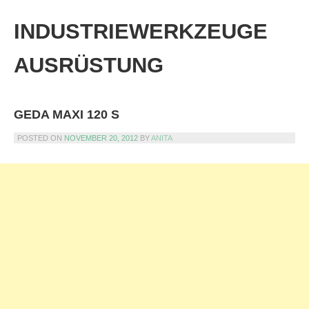
Skip
to
INDUSTRIEWERKZEUGE
content
AUSRÜSTUNG
GEDA MAXI 120 S
POSTED ON
NOVEMBER 20, 2012
BY
ANITA