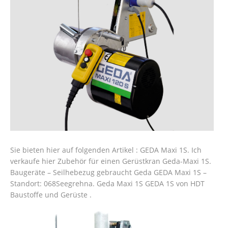
Sie bieten hier auf folgenden Artikel : GEDA Maxi 1S. Ich
verkaufe hier Zubehör für einen Gerüstkran Geda-Maxi 1S.
Baugeräte – Seilhebezug gebraucht Geda GEDA Maxi 1S –
Standort: 068Seegrehna. Geda Maxi 1S GEDA 1S von HDT
Baustoffe und Gerüste .