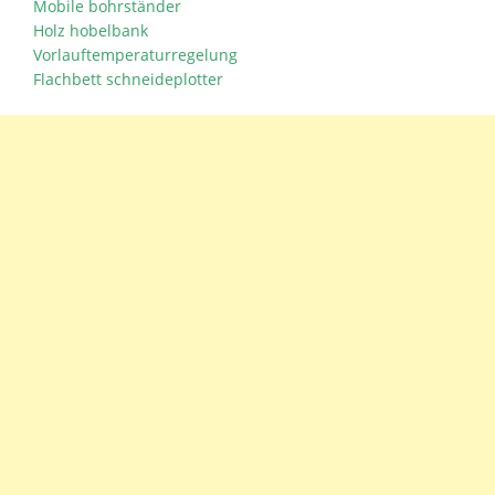
Mobile bohrständer
Holz hobelbank
Vorlauftemperaturregelung
Flachbett schneideplotter