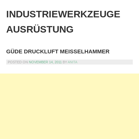
Skip
to
INDUSTRIEWERKZEUGE
content
AUSRÜSTUNG
GÜDE DRUCKLUFT MEISSELHAMMER
POSTED ON
NOVEMBER 14, 2011
BY
ANITA