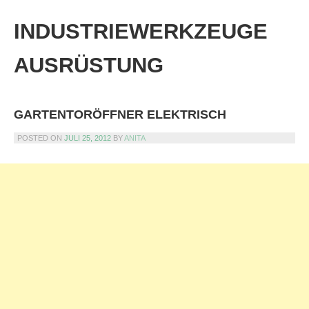
Skip
to
INDUSTRIEWERKZEUGE
content
AUSRÜSTUNG
GARTENTORÖFFNER ELEKTRISCH
POSTED ON
JULI 25, 2012
BY
ANITA