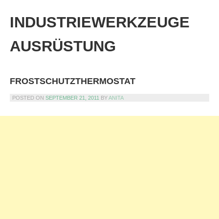
Skip
to
INDUSTRIEWERKZEUGE
content
AUSRÜSTUNG
FROSTSCHUTZTHERMOSTAT
POSTED ON
SEPTEMBER 21, 2011
BY
ANITA