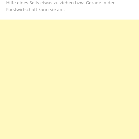
Hilfe eines Seils etwas zu ziehen bzw. Gerade in der
Forstwirtschaft kann sie an .