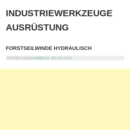
Skip
to
INDUSTRIEWERKZEUGE
content
AUSRÜSTUNG
FORSTSEILWINDE HYDRAULISCH
POSTED ON
NOVEMBER 25, 2011
BY
ANITA