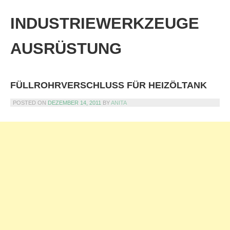
Skip
to
INDUSTRIEWERKZEUGE
content
AUSRÜSTUNG
FÜLLROHRVERSCHLUSS FÜR HEIZÖLTANK
POSTED ON
DEZEMBER 14, 2011
BY
ANITA