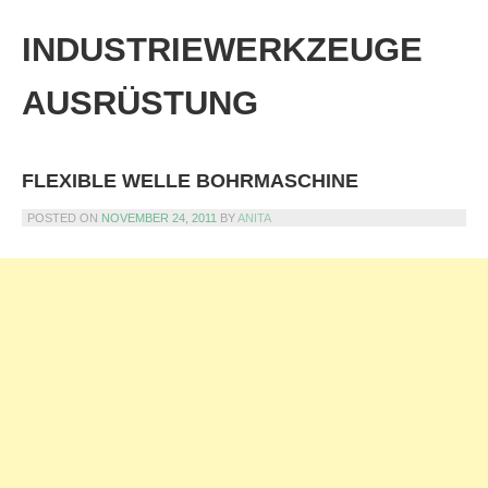
Skip
to
INDUSTRIEWERKZEUGE
content
AUSRÜSTUNG
FLEXIBLE WELLE BOHRMASCHINE
POSTED ON
NOVEMBER 24, 2011
BY
ANITA