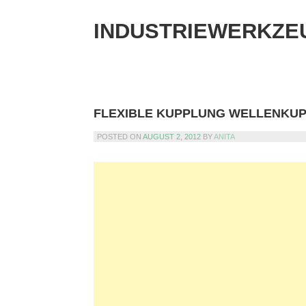
Skip
to
INDUSTRIEWERKZE
content
FLEXIBLE KUPPLUNG WELLENKU
POSTED ON
AUGUST 2, 2012
BY
ANITA